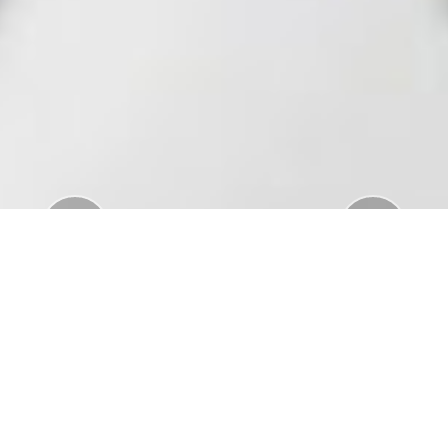
Previous
Nex
Download Standar APD Dalam Manajemen
Penanganan Covid19
Download Informatorium Obat COVID19 di
Indonesia
Download "Safe Ramadan practices in the context